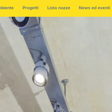
biente
Progetti
Lista nozze
News ed eventi