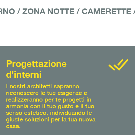
RNO
/
ZONA NOTTE
/
CAMERETTE
Progettazione
d’interni
I nostri architetti sapranno
riconoscere le tue esigenze e
realizzeranno per te progetti in
armonia con il tuo gusto e il tuo
senso estetico, individuando le
giuste soluzioni per la tua nuova
casa.