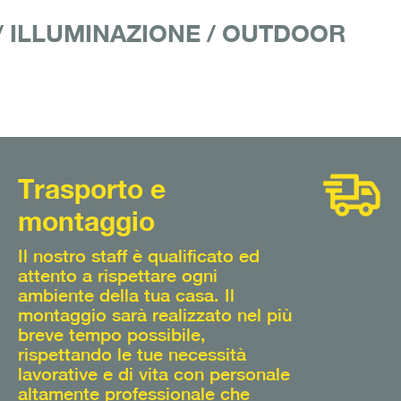
/
ILLUMINAZIONE
/
OUTDOOR
Trasporto e
montaggio
Il nostro staff è qualificato ed
attento a rispettare ogni
ambiente della tua casa. Il
montaggio sarà realizzato nel più
breve tempo possibile,
rispettando le tue necessità
lavorative e di vita con personale
altamente professionale che