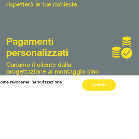
rispetterà le tue richieste.
Pagamenti
personalizzati
Curiamo il cliente dalla
progettazione al montaggio sino
al pagamento. Con noi potrai
 come revocarne l’autorizzazione
pagare e finanziare il tuo
Accetta
acquisto nel rispetto delle
esigenze che esprimerai in fase
di preventivo. Vieni a scoprire
come poter effettuare il tuo
acquisto.