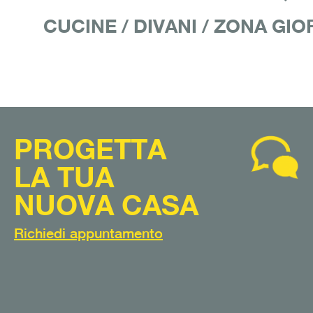
CUCINE
/
DIVANI
/
ZONA GIO
PROGETTA
LA TUA
NUOVA CASA
Richiedi appuntamento